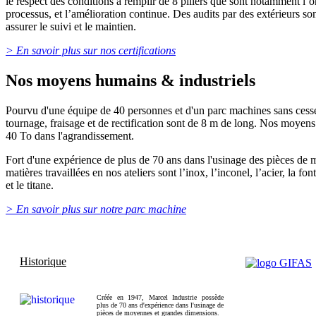
le respect des conditions à remplir de 8 piliers que sont notamment l’or
processus, et l’amélioration continue. Des audits par des extérieurs s
assurer le suivi et le maintien.
> En savoir plus sur nos certifications
Nos moyens humains & industriels
Pourvu d'une équipe de 40 personnes et d'un parc machines sans cesse
tournage, fraisage et de rectification sont de 8 m de long. Nos moyens
40 To dans l'agrandissement.
Fort d'une expérience de plus de 70 ans dans l'usinage des pièces de
matières travaillées en nos ateliers sont l’inox, l’inconel, l’acier, la f
et le titane.
> En savoir plus sur notre parc machine
Historique
Créée en 1947, Marcel Industrie possède
plus de 70 ans d'expérience dans l'usinage de
pièces de moyennes et grandes dimensions.